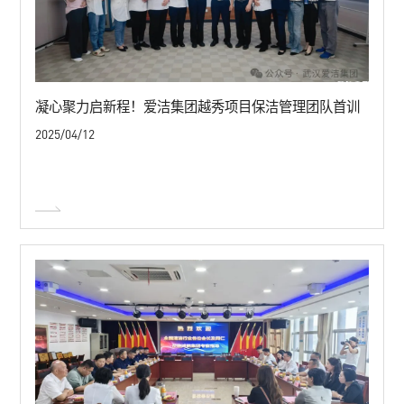
凝心聚力启新程！爱洁集团越秀项目保洁管理团队首训​
2025/04/12