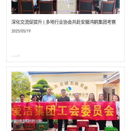
深化交流促提升 | 多地行业协会共赴安徽鸿鹤集团考察
2025/05/19