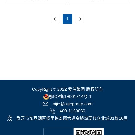
1
CopyRight © 2022 爱洁集团 版权所有
鄂ICP备19001214号-1
aijie@aijiegroup.com
400-1160860
武汉市东西湖区将军路宏图大道金银潭现代企业城B1栋16层