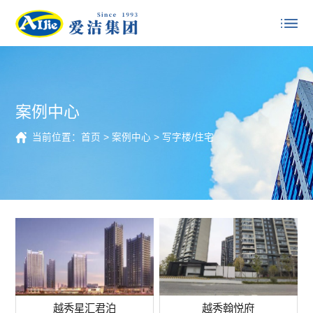
案例中心
当前位置：
首页
>
案例中心
>
写字楼/住宅
越秀星汇君泊
越秀翰悦府