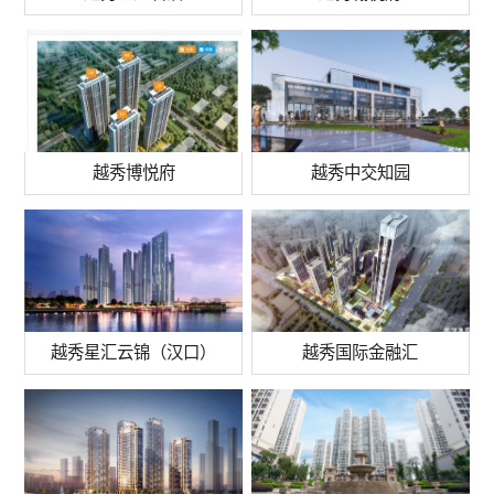
越秀博悦府
越秀中交知园
越秀星汇云锦（汉口）
越秀国际金融汇